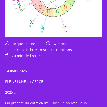
Auteur/autrice
Publication
Jacqueline Boilot
14 mars 2025
de
publiée :
Post
astrologie humaniste
/
Lunaisons
la
category:
Temps
20 min de lecture
publication :
de
lecture :
14 mars 2025
PLEINE LUNE en VIERGE
2025 …
On prépare un entre-deux … avec un nouveau duo