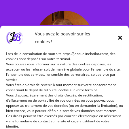
Vous avez le pouvoir sur les
cookies !
Lors de la consultation de mon site https://jacquelineboilot.com/, des
cookies sont déposés sur votre terminal.
Vous pouvez vous informer sur la nature des cookies déposés, les
accepter ou les refuser soit de manière globale pour l’ensemble du site,
l’ensemble des services, l’ensemble des partenaires, soit service par
service.
Tombée dans le tonneau de l'astrologie en 1983, je suis une
Vous êtes en droit de revenir à tout moment sur votre consentement
passionnée d'astrologie humaniste. Ce que je cherche avant tout :
concernant le dépôt de tel ou tel cookie sur votre terminal.
Vous disposez également des droits d’accès, de rectification,
partager, aider et redonner confiance à travers mon blog
d’effacement ou de portabilité de vos données ou vous pouvez vous
d'astrologie humaniste.
opposer au traitement de vos données (ou en demander la limitation), ou
bien encore, vous pouvez définir le sort de vos données post mortem.
Ces droits peuvent être exercés par courrier électronique en m'écrivant
Facebook
Instagram
via le formulaire de contact sur le site et ce, en justifiant de votre
identité.