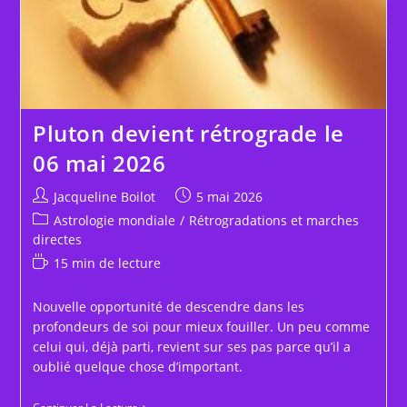
Pluton devient rétrograde le
06 mai 2026
Auteur/autrice
Publication
Jacqueline Boilot
5 mai 2026
de
publiée :
Post
Astrologie mondiale
/
Rétrogradations et marches
la
category:
directes
publication :
Temps
15 min de lecture
de
lecture :
Nouvelle opportunité de descendre dans les
profondeurs de soi pour mieux fouiller. Un peu comme
celui qui, déjà parti, revient sur ses pas parce qu’il a
oublié quelque chose d’important.