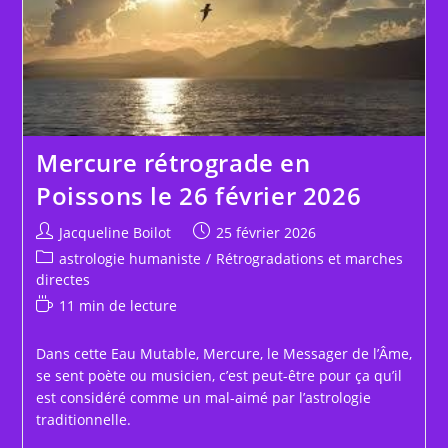
Mercure rétrograde en
Poissons le 26 février 2026
Auteur/autrice
Publication
Jacqueline Boilot
25 février 2026
de
publiée :
Post
astrologie humaniste
/
Rétrogradations et marches
la
category:
directes
publication :
Temps
11 min de lecture
de
lecture :
Dans cette Eau Mutable, Mercure, le Messager de l’Âme,
se sent poète ou musicien, c’est peut-être pour ça qu’il
est considéré comme un mal-aimé par l’astrologie
traditionnelle.