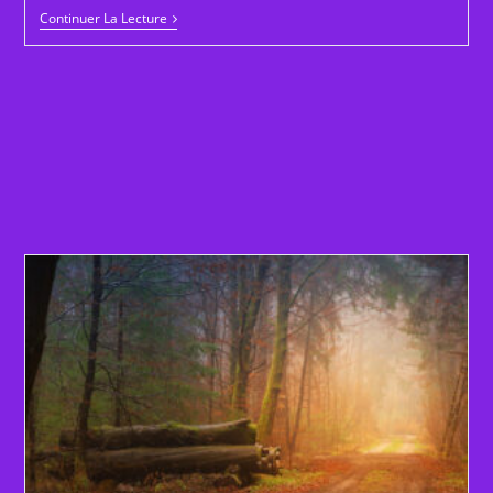
Mercure
Continuer La Lecture
Rétrograde
En
Poissons
Le
26
Février
2026