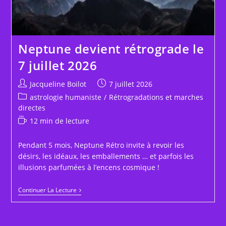
Neptune devient rétrograde le
7 juillet 2026
Auteur/autrice
Publication
Jacqueline Boilot
7 juillet 2026
de
publiée :
Post
astrologie humaniste
/
Rétrogradations et marches
la
category:
directes
publication :
Temps
12 min de lecture
de
lecture :
Pendant 5 mois, Neptune Rétro invite à revoir les
désirs, les idéaux, les emballements … et parfois les
illusions parfumées à l’encens cosmique !
Neptune
Continuer La Lecture
Devient
Rétrograde
Le
7