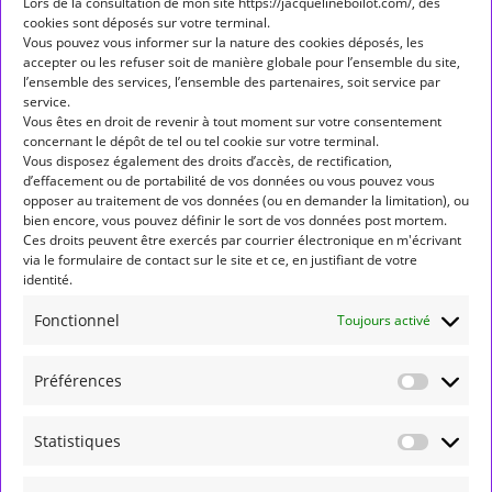
Lors de la consultation de mon site https://jacquelineboilot.com/, des
cookies sont déposés sur votre terminal.
Étiquettes
Vous pouvez vous informer sur la nature des cookies déposés, les
accepter ou les refuser soit de manière globale pour l’ensemble du site,
ALLÔ ALLÔ MERCURE
ASPECT
ASPECTS
l’ensemble des services, l’ensemble des partenaires, soit service par
service.
ASTROLOGIE
ASTROLOGIE HUMANISTE
Vous êtes en droit de revenir à tout moment sur votre consentement
concernant le dépôt de tel ou tel cookie sur votre terminal.
ASTROLOGIE MONDIALE
ASTÉROÏDES
BALANCE
Vous disposez également des droits d’accès, de rectification,
d’effacement ou de portabilité de vos données ou vous pouvez vous
BÉLIER
CANCER
CAPRICORNE
CARRÉ
opposer au traitement de vos données (ou en demander la limitation), ou
bien encore, vous pouvez définir le sort de vos données post mortem.
CONJONCTION
ENTRÉE DE PLANÈTE EN SIGNE
Ces droits peuvent être exercés par courrier électronique en m'écrivant
via le formulaire de contact sur le site et ce, en justifiant de votre
FORMATION
GÉMEAUX
JUNON
JUPITER
LION
identité.
LUNAISON
MARCHE DIRECTE
MARS
MERCURE
Fonctionnel
Toujours activé
NEPTUNE
NOEUD NORD
NOUVELLE LUNE
Préférences
OPPOSITION
PLEINE LUNE
PLUTON
POISSONS
RÉTROGRADATION
RÉTROGRADE
SAGITTAIRE
Statistiques
SATURNE
SCORPION
SEXTILE
SOLEIL