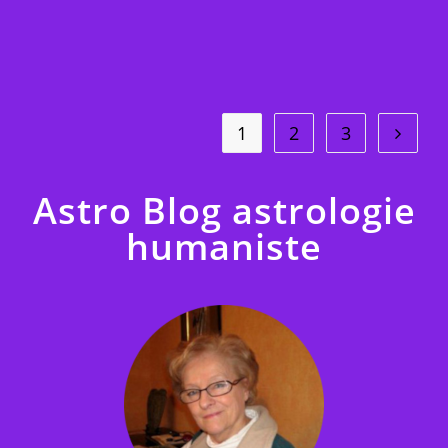
Décembre
2025
1
2
3
Aller à 
Astro Blog astrologie
humaniste