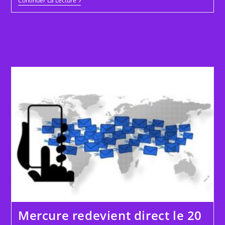
Pluton
Continuer La Lecture
Devient
Rétrograde
Le
06
Mai
2026
Mercure redevient direct le 20