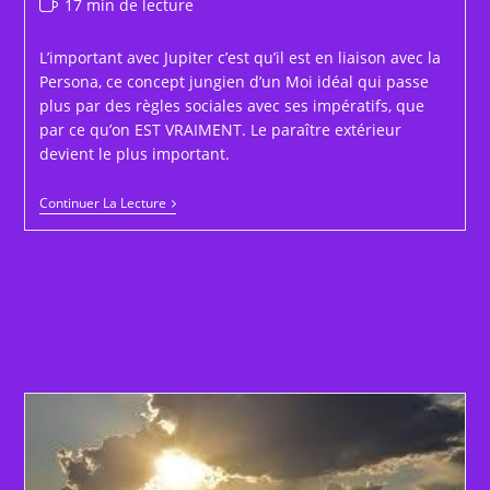
Temps
17 min de lecture
de
lecture :
L’important avec Jupiter c’est qu’il est en liaison avec la
Persona, ce concept jungien d’un Moi idéal qui passe
plus par des règles sociales avec ses impératifs, que
par ce qu’on EST VRAIMENT. Le paraître extérieur
devient le plus important.
Jupiter
Continuer La Lecture
Reprend
Sa
Marche
Directe
En
Cancer
Le
11
Mars
2026