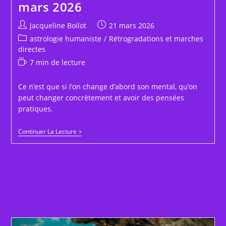
mars 2026
Auteur/autrice
Publication
Jacqueline Boilot
21 mars 2026
de
publiée :
Post
astrologie humaniste
/
Rétrogradations et marches
la
category:
directes
publication :
Temps
7 min de lecture
de
lecture :
Ce n’est que si l’on change d’abord son mental, qu’on
peut changer concrètement et avoir des pensées
pratiques.
Mercure
Continuer La Lecture
Redevient
Direct
Le
20
Mars
2026