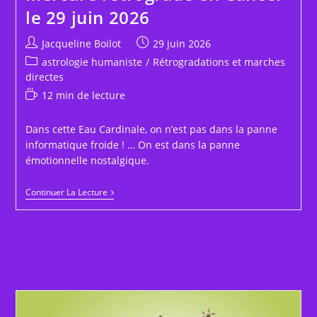
le 29 juin 2026
Auteur/autrice
Publication
Jacqueline Boilot
29 juin 2026
de
publiée :
Post
astrologie humaniste
/
Rétrogradations et marches
la
category:
directes
publication :
Temps
12 min de lecture
de
lecture :
Dans cette Eau Cardinale, on n’est pas dans la panne
informatique froide ! … On est dans la panne
émotionnelle nostalgique.
Mercure
Continuer La Lecture
Rétrograde
En
Cancer
Le
29
Juin
2026