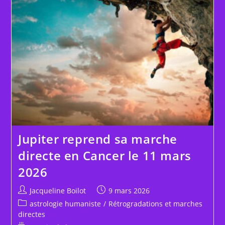
Jupiter reprend sa marche
directe en Cancer le 11 mars
2026
Auteur/autrice
Publication
Jacqueline Boilot
9 mars 2026
de
publiée :
Post
astrologie humaniste
/
Rétrogradations et marches
la
category:
directes
publication :