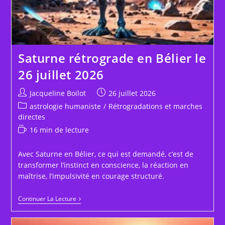
Saturne rétrograde en Bélier le
26 juillet 2026
Auteur/autrice
Publication
Jacqueline Boilot
26 juillet 2026
de
publiée :
Post
astrologie humaniste
/
Rétrogradations et marches
la
category:
directes
publication :
Temps
16 min de lecture
de
lecture :
Avec Saturne en Bélier, ce qui est demandé, c’est de
transformer l’instinct en conscience, la réaction en
maîtrise, l’impulsivité en courage structuré.
Saturne
Continuer La Lecture
Rétrograde
En
Bélier