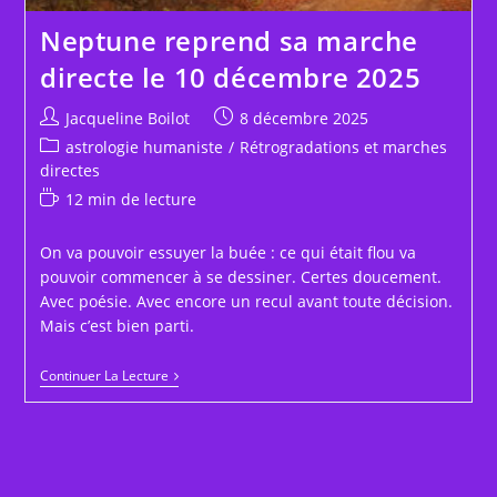
Neptune reprend sa marche
directe le 10 décembre 2025
Auteur/autrice
Publication
Jacqueline Boilot
8 décembre 2025
de
publiée :
Post
astrologie humaniste
/
Rétrogradations et marches
la
category:
directes
publication :
Temps
12 min de lecture
de
lecture :
On va pouvoir essuyer la buée : ce qui était flou va
pouvoir commencer à se dessiner. Certes doucement.
Avec poésie. Avec encore un recul avant toute décision.
Mais c’est bien parti.
Neptune
Continuer La Lecture
Reprend
Sa
Marche
Directe
Le
10