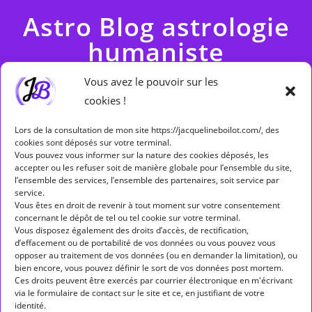
Astro Blog astrologie
humaniste
Vous avez le pouvoir sur les
cookies !
Lors de la consultation de mon site https://jacquelineboilot.com/, des
cookies sont déposés sur votre terminal.
Vous pouvez vous informer sur la nature des cookies déposés, les
accepter ou les refuser soit de manière globale pour l’ensemble du site,
l’ensemble des services, l’ensemble des partenaires, soit service par
service.
Vous êtes en droit de revenir à tout moment sur votre consentement
concernant le dépôt de tel ou tel cookie sur votre terminal.
Vous disposez également des droits d’accès, de rectification,
d’effacement ou de portabilité de vos données ou vous pouvez vous
opposer au traitement de vos données (ou en demander la limitation), ou
Tombée dans le tonneau de l'astrologie en 1983, je suis une
bien encore, vous pouvez définir le sort de vos données post mortem.
Ces droits peuvent être exercés par courrier électronique en m'écrivant
passionnée d'astrologie humaniste. Ce que je cherche avant tout :
via le formulaire de contact sur le site et ce, en justifiant de votre
partager, aider et redonner confiance à travers mon blog
identité.