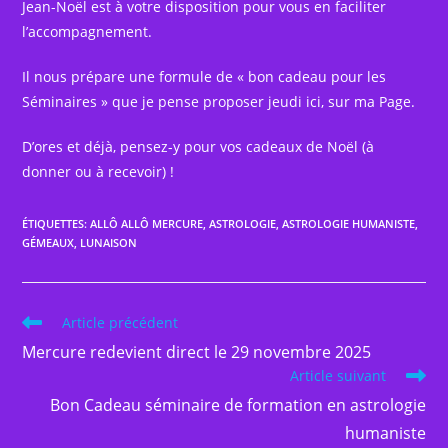
Jean-Noël est à votre disposition pour vous en faciliter
l’accompagnement.
Il nous prépare une formule de « bon cadeau pour les
Séminaires » que je pense proposer jeudi ici, sur ma Page.
D’ores et déjà, pensez-y pour vos cadeaux de Noël (à
donner ou à recevoir) !
ÉTIQUETTES
:
ALLÔ ALLÔ MERCURE
,
ASTROLOGIE
,
ASTROLOGIE HUMANISTE
,
GÉMEAUX
,
LUNAISON
Read
Article précédent
more
Mercure redevient direct le 29 novembre 2025
articles
Article suivant
Bon Cadeau séminaire de formation en astrologie
humaniste