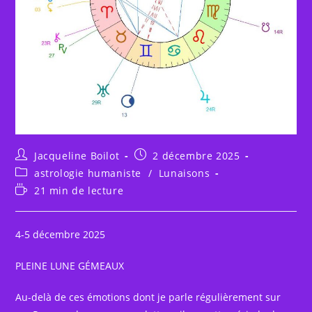
Auteur/autrice
Publication
Jacqueline Boilot
2 décembre 2025
de
publiée :
Post
astrologie humaniste
/
Lunaisons
la
category:
Temps
21 min de lecture
publication :
de
lecture :
4-5 décembre 2025
PLEINE LUNE GÉMEAUX
Au-delà de ces émotions dont je parle régulièrement sur