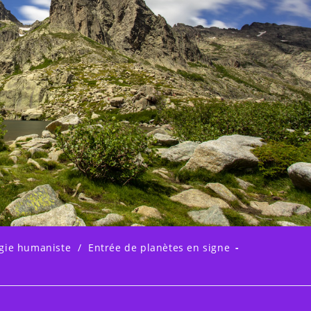
ogie humaniste
/
Entrée de planètes en signe