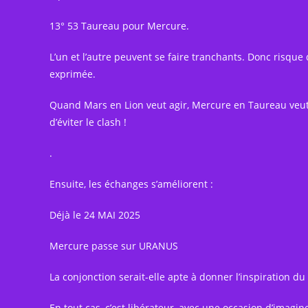
13° 53 Taureau pour Mercure.
L’un et l’autre peuvent se faire tranchants. Donc risqu
exprimée.
Quand Mars en Lion veut agir, Mercure en Taureau veut r
d’éviter le clash !
.
Ensuite, les échanges s’améliorent :
Déjà le 24 MAI 2025
Mercure passe sur URANUS
La conjonction serait-elle apte à donner l’inspiration du 
En tout cas, c’est libérateur, avec une occasion d’imagin