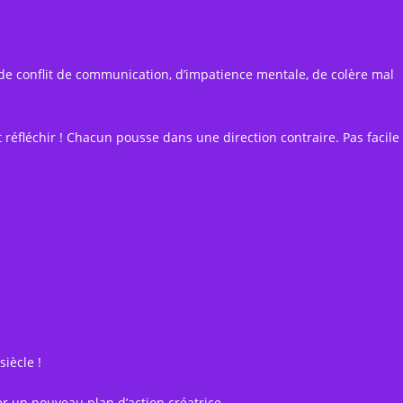
e de conflit de communication, d’impatience mentale, de colère mal
éfléchir ! Chacun pousse dans une direction contraire. Pas facile
siècle !
er un nouveau plan d’action créatrice.