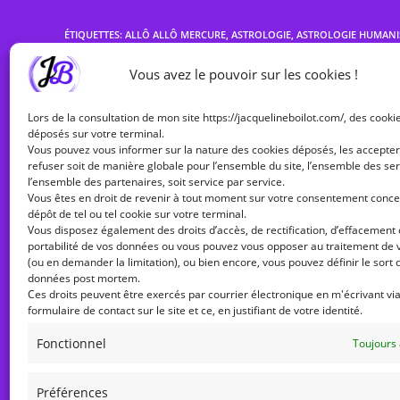
ÉTIQUETTES
:
ALLÔ ALLÔ MERCURE
,
ASTROLOGIE
,
ASTROLOGIE HUMANI
Vous avez le pouvoir sur les cookies !
Read
Article précédent
Lors de la consultation de mon site https://jacquelineboilot.com/, des cooki
more
Rétro de Pluton – le mythe de la caverne de Plato
déposés sur votre terminal.
articles
Vous pouvez vous informer sur la nature des cookies déposés, les accepter
refuser soit de manière globale pour l’ensemble du site, l’ensemble des ser
l’ensemble des partenaires, soit service par service.
Vous êtes en droit de revenir à tout moment sur votre consentement conce
VOUS DEVRIEZ ÉGALEMENT AIMER
dépôt de tel ou tel cookie sur votre terminal.
Vous disposez également des droits d’accès, de rectification, d’effacement
portabilité de vos données ou vous pouvez vous opposer au traitement de
(ou en demander la limitation), ou bien encore, vous pouvez définir le sort 
données post mortem.
Ces droits peuvent être exercés par courrier électronique en m'écrivant via
formulaire de contact sur le site et ce, en justifiant de votre identité.
Fonctionnel
Toujours 
Préférences