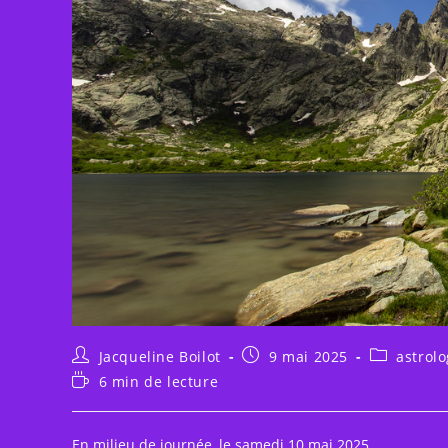
Auteur/autrice
Publication
Post
Jacqueline Boilot
9 mai 2025
astrol
de
publiée :
category:
Temps
6 min de lecture
la
de
publication :
lecture :
En milieu de journée, le samedi 10 mai 2025,