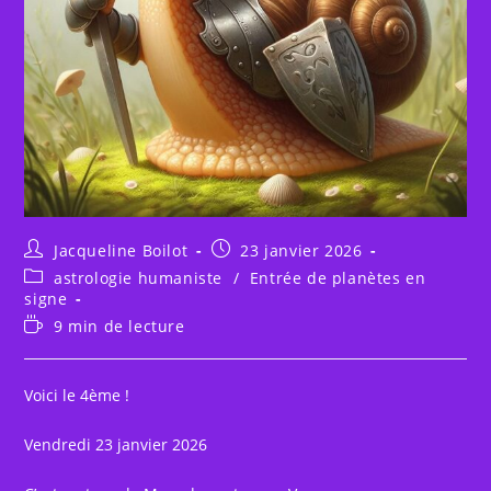
Auteur/autrice
Publication
Jacqueline Boilot
23 janvier 2026
de
publiée :
Post
astrologie humaniste
/
Entrée de planètes en
la
category:
signe
publication :
Temps
9 min de lecture
de
lecture :
Voici le 4ème !
Vendredi 23 janvier 2026