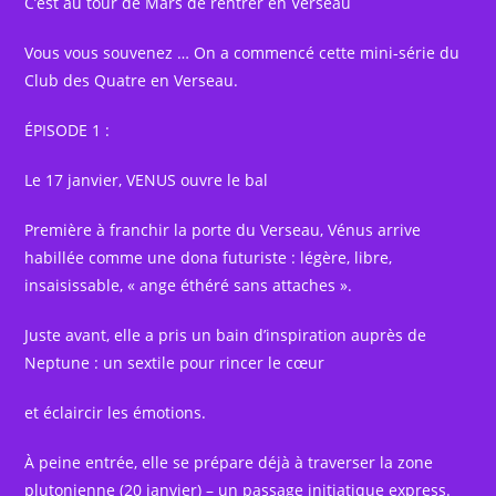
C’est au tour de Mars de rentrer en Verseau
Vous vous souvenez … On a commencé cette mini-série du
Club des Quatre en Verseau.
ÉPISODE 1 :
Le 17 janvier, VENUS ouvre le bal
Première à franchir la porte du Verseau, Vénus arrive
habillée comme une dona futuriste : légère, libre,
insaisissable, « ange éthéré sans attaches ».
Juste avant, elle a pris un bain d’inspiration auprès de
Neptune : un sextile pour rincer le cœur
et éclaircir les émotions.
À peine entrée, elle se prépare déjà à traverser la zone
plutonienne (20 janvier) – un passage initiatique express.