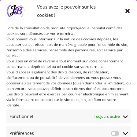
Rétrogradations et marches directes
(29)
Vous avez le pouvoir sur les
cookies !
Séminaires
(5)
Lors de la consultation de mon site https://jacquelineboilot.com/, des
cookies sont déposés sur votre terminal.
Étiquettes
Vous pouvez vous informer sur la nature des cookies déposés, les
accepter ou les refuser soit de manière globale pour l’ensemble du site,
ALLÔ ALLÔ MERCURE
ASPECT
ASPECTS
l’ensemble des services, l’ensemble des partenaires, soit service par
service.
ASTROLOGIE
ASTROLOGIE HUMANISTE
Vous êtes en droit de revenir à tout moment sur votre consentement
concernant le dépôt de tel ou tel cookie sur votre terminal.
ASTROLOGIE MONDIALE
ASTÉROÏDES
BALANCE
Vous disposez également des droits d’accès, de rectification,
d’effacement ou de portabilité de vos données ou vous pouvez vous
BÉLIER
CANCER
CAPRICORNE
CARRÉ
opposer au traitement de vos données (ou en demander la limitation), ou
bien encore, vous pouvez définir le sort de vos données post mortem.
CONJONCTION
ENTRÉE DE PLANÈTE EN SIGNE
Ces droits peuvent être exercés par courrier électronique en m'écrivant
via le formulaire de contact sur le site et ce, en justifiant de votre
FORMATION
GÉMEAUX
JUNON
JUPITER
LION
identité.
LUNAISON
MARCHE DIRECTE
MARS
MERCURE
Fonctionnel
Toujours activé
NEPTUNE
NOEUD NORD
NOUVELLE LUNE
Préférences
OPPOSITION
PLEINE LUNE
PLUTON
POISSONS