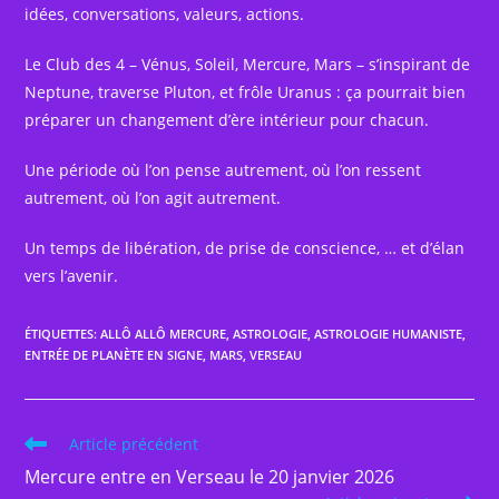
idées, conversations, valeurs, actions.
Le Club des 4 – Vénus, Soleil, Mercure, Mars – s’inspirant de
Neptune, traverse Pluton, et frôle Uranus : ça pourrait bien
préparer un changement d’ère intérieur pour chacun.
Une période où l’on pense autrement, où l’on ressent
autrement, où l’on agit autrement.
Un temps de libération, de prise de conscience, … et d’élan
vers l’avenir.
ÉTIQUETTES
:
ALLÔ ALLÔ MERCURE
,
ASTROLOGIE
,
ASTROLOGIE HUMANISTE
,
ENTRÉE DE PLANÈTE EN SIGNE
,
MARS
,
VERSEAU
Read
Article précédent
more
Mercure entre en Verseau le 20 janvier 2026
articles