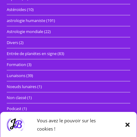
Astéroïdes
(10)
astrologie humaniste
(191)
Astrologie mondiale
(22)
Divers
(2)
Entrée de planètes en signe
(83)
Formation
(3)
Lunaisons
(39)
Noeuds lunaires
(1)
Non classé
(1)
Podcast
(1)
Rétrogradations et marches directes
(29)
Vous avez le pouvoir sur les
cookies !
Séminaires
(5)