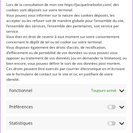
Lors de la consultation de mon site https://jacquelineboilot.com/, des
cookies sont déposés sur votre terminal.
Étiquettes
Vous pouvez vous informer sur la nature des cookies déposés, les
accepter ou les refuser soit de manière globale pour l’ensemble du site,
ALLÔ ALLÔ MERCURE
ASPECT
ASPECTS
l’ensemble des services, l’ensemble des partenaires, soit service par
service.
ASTROLOGIE
ASTROLOGIE HUMANISTE
Vous êtes en droit de revenir à tout moment sur votre consentement
concernant le dépôt de tel ou tel cookie sur votre terminal.
ASTROLOGIE MONDIALE
ASTÉROÏDES
BALANCE
Vous disposez également des droits d’accès, de rectification,
d’effacement ou de portabilité de vos données ou vous pouvez vous
BÉLIER
CANCER
CAPRICORNE
CARRÉ
opposer au traitement de vos données (ou en demander la limitation), ou
bien encore, vous pouvez définir le sort de vos données post mortem.
CONJONCTION
ENTRÉE DE PLANÈTE EN SIGNE
Ces droits peuvent être exercés par courrier électronique en m'écrivant
via le formulaire de contact sur le site et ce, en justifiant de votre
FORMATION
GÉMEAUX
JUNON
JUPITER
LION
identité.
LUNAISON
MARCHE DIRECTE
MARS
MERCURE
Fonctionnel
Toujours activé
NEPTUNE
NOEUD NORD
NOUVELLE LUNE
Préférences
OPPOSITION
PLEINE LUNE
PLUTON
POISSONS
RÉTROGRADATION
RÉTROGRADE
SAGITTAIRE
Statistiques
SATURNE
SCORPION
SEXTILE
SOLEIL