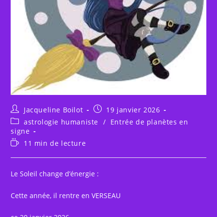
Auteur/autrice
Publication
Jacqueline Boilot
19 janvier 2026
de
publiée :
Post
astrologie humaniste
/
Entrée de planètes en
la
category:
signe
publication :
Temps
11 min de lecture
de
lecture :
Le Soleil change d’énergie :
Cette année, il rentre en VERSEAU