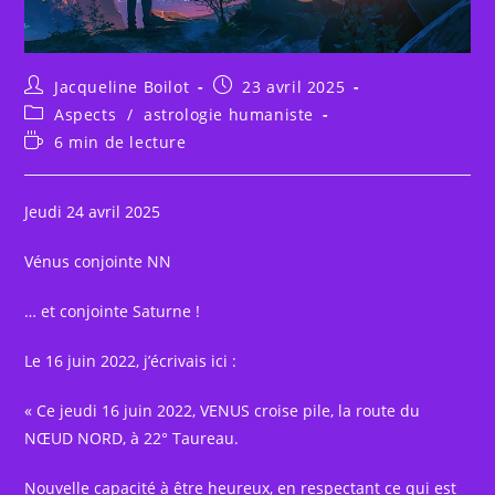
Auteur/autrice
Publication
Jacqueline Boilot
23 avril 2025
de
publiée :
Post
Aspects
/
astrologie humaniste
la
category:
Temps
6 min de lecture
publication :
de
lecture :
Jeudi 24 avril 2025
Vénus conjointe NN
…
et conjointe Saturne !
Le 16 juin 2022, j’écrivais ici :
« Ce jeudi 16 juin 2022, VENUS croise pile, la route du
NŒUD NORD, à 22° Taureau.
Nouvelle capacité à être heureux, en respectant ce qui est