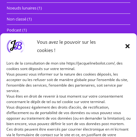
Noeuds lunaires
(1)
Non classé
(1)
Podcast
(1)
Rétrogradations et marches directes
(29)
Vous avez le pouvoir sur les
cookies !
Séminaires
(5)
Lors de la consultation de mon site https://jacquelineboilot.com/, des
cookies sont déposés sur votre terminal.
Étiquettes
Vous pouvez vous informer sur la nature des cookies déposés, les
accepter ou les refuser soit de manière globale pour l’ensemble du site,
ALLÔ ALLÔ MERCURE
ASPECT
ASPECTS
l’ensemble des services, l’ensemble des partenaires, soit service par
service.
ASTROLOGIE
ASTROLOGIE HUMANISTE
Vous êtes en droit de revenir à tout moment sur votre consentement
concernant le dépôt de tel ou tel cookie sur votre terminal.
ASTROLOGIE MONDIALE
ASTÉROÏDES
BALANCE
Vous disposez également des droits d’accès, de rectification,
d’effacement ou de portabilité de vos données ou vous pouvez vous
BÉLIER
CANCER
CAPRICORNE
CARRÉ
opposer au traitement de vos données (ou en demander la limitation), ou
bien encore, vous pouvez définir le sort de vos données post mortem.
CONJONCTION
ENTRÉE DE PLANÈTE EN SIGNE
Ces droits peuvent être exercés par courrier électronique en m'écrivant
via le formulaire de contact sur le site et ce, en justifiant de votre