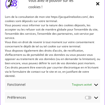
Vous avez le pouvoir sur les
cookies !
Séminaires
(5)
Lors de la consultation de mon site https://jacquelineboilot.com/, des
cookies sont déposés sur votre terminal.
Étiquettes
Vous pouvez vous informer sur la nature des cookies déposés, les
accepter ou les refuser soit de manière globale pour l’ensemble du site,
ALLÔ ALLÔ MERCURE
ASPECT
ASPECTS
l’ensemble des services, l’ensemble des partenaires, soit service par
service.
ASTROLOGIE
ASTROLOGIE HUMANISTE
Vous êtes en droit de revenir à tout moment sur votre consentement
concernant le dépôt de tel ou tel cookie sur votre terminal.
ASTROLOGIE MONDIALE
ASTÉROÏDES
BALANCE
Vous disposez également des droits d’accès, de rectification,
d’effacement ou de portabilité de vos données ou vous pouvez vous
BÉLIER
CANCER
CAPRICORNE
CARRÉ
opposer au traitement de vos données (ou en demander la limitation), ou
bien encore, vous pouvez définir le sort de vos données post mortem.
CONJONCTION
ENTRÉE DE PLANÈTE EN SIGNE
Ces droits peuvent être exercés par courrier électronique en m'écrivant
via le formulaire de contact sur le site et ce, en justifiant de votre
FORMATION
GÉMEAUX
JUNON
JUPITER
LION
identité.
LUNAISON
MARCHE DIRECTE
MARS
MERCURE
Fonctionnel
Toujours activé
NEPTUNE
NOEUD NORD
NOUVELLE LUNE
Préférences
OPPOSITION
PLEINE LUNE
PLUTON
POISSONS