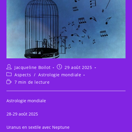
Auteur/autrice
Publication
Jacqueline Boilot
29 août 2025
de
publiée :
Post
Aspects
/
Astrologie mondiale
la
category:
Temps
7 min de lecture
publication :
de
lecture :
Astrologie mondiale
28-29 août 2025
Uranus en sextile avec Neptune