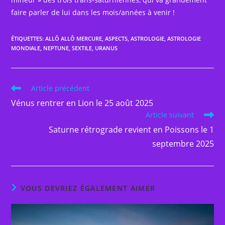
faire parler de lui dans les mois/années à venir !
ÉTIQUETTES
:
ALLÔ ALLÔ MERCURE
,
ASPECTS
,
ASTROLOGIE
,
ASTROLOGIE
MONDIALE
,
NEPTUNE
,
SEXTILE
,
URANUS
Read
Article précédent
more
Vénus rentrer en Lion le 25 août 2025
articles
Article suivant
Saturne rétrograde revient en Poissons le 1
septembre 2025
VOUS DEVRIEZ ÉGALEMENT AIMER