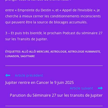
entre « Empreinte du Destin », et « Appel de l’Invisible », je
cherche à mieux cerner les conditionnements inconscients
qui peuvent être la source de blocages accumulés.
3 – Et puis très bientôt, le prochain Podcast du séminaire 27
sur les Transits de Jupiter.
ÉTIQUETTES
:
ALLÔ ALLÔ MERCURE
,
ASTROLOGIE
,
ASTROLOGIE HUMANISTE
,
LUNAISON
,
SAGITTAIRE
Read
Article précédent
more
Jupiter rentre en Cancer le 9 juin 2025
articles
Article suivant
Parution du Séminaire 27 sur les transits de Jupiter