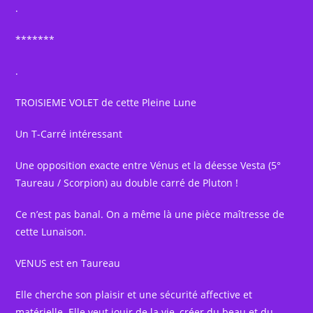
.
*******
.
TROISIEME VOLET de cette Pleine Lune
Un T-Carré intéressant
Une opposition exacte entre Vénus et la déesse Vesta (5°
Taureau / Scorpion) au double carré de Pluton !
Ce n’est pas banal. On a même là une pièce maîtresse de
cette Lunaison.
VENUS est en Taureau
Elle cherche son plaisir et une sécurité affective et
matérielle. Elle veut jouir de la vie, créer du beau et du