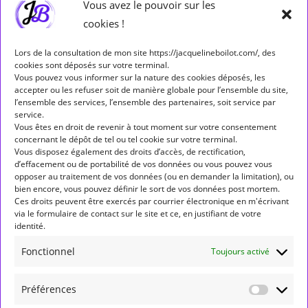
Rétrogradations et marches directes
(29)
Vous avez le pouvoir sur les
cookies !
Séminaires
(5)
Lors de la consultation de mon site https://jacquelineboilot.com/, des
cookies sont déposés sur votre terminal.
Étiquettes
Vous pouvez vous informer sur la nature des cookies déposés, les
accepter ou les refuser soit de manière globale pour l’ensemble du site,
ALLÔ ALLÔ MERCURE
ASPECT
ASPECTS
l’ensemble des services, l’ensemble des partenaires, soit service par
service.
ASTROLOGIE
ASTROLOGIE HUMANISTE
Vous êtes en droit de revenir à tout moment sur votre consentement
concernant le dépôt de tel ou tel cookie sur votre terminal.
ASTROLOGIE MONDIALE
ASTÉROÏDES
BALANCE
Vous disposez également des droits d’accès, de rectification,
d’effacement ou de portabilité de vos données ou vous pouvez vous
BÉLIER
CANCER
CAPRICORNE
CARRÉ
opposer au traitement de vos données (ou en demander la limitation), ou
bien encore, vous pouvez définir le sort de vos données post mortem.
CONJONCTION
ENTRÉE DE PLANÈTE EN SIGNE
Ces droits peuvent être exercés par courrier électronique en m'écrivant
via le formulaire de contact sur le site et ce, en justifiant de votre
FORMATION
GÉMEAUX
JUNON
JUPITER
LION
identité.
LUNAISON
MARCHE DIRECTE
MARS
MERCURE
Fonctionnel
Toujours activé
NEPTUNE
NOEUD NORD
NOUVELLE LUNE
Préférences
OPPOSITION
PLEINE LUNE
PLUTON
POISSONS