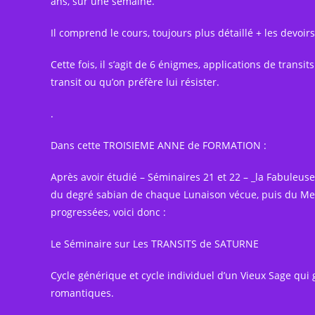
ans, sur une semaine.
Il comprend le cours, toujours plus détaillé + les devoirs
Cette fois, il s’agit de 6 énigmes, applications de transit
transit ou qu’on préfère lui résister.
.
Dans cette TROISIEME ANNE de FORMATION :
Après avoir étudié – Séminaires 21 et 22 – _la Fabuleus
du degré sabian de chaque Lunaison vécue, puis du Mes
progressées, voici donc :
Le Séminaire sur Les TRANSITS de SATURNE
Cycle générique et cycle individuel d’un Vieux Sage qu
romantiques.