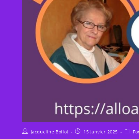
Auteur/autrice
Publication
Post
Jacqueline Boilot
15 janvier 2025
Fo
de
publiée :
catego