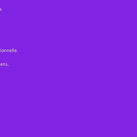
s
ionnelle.
iens.