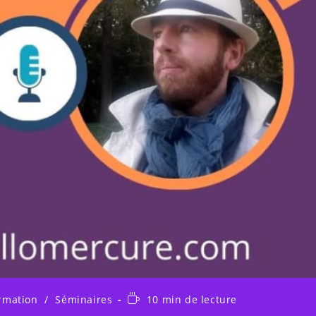
Temps
rmation
/
Séminaires
10 min de lecture
ry:
de