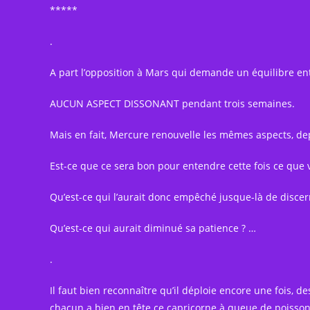
*****
.
A part l’opposition à Mars qui demande un équilibre entr
AUCUN ASPECT DISSONANT pendant trois semaines.
Mais en fait, Mercure renouvelle les mêmes aspects, d
Est-ce que ce sera bon pour entendre cette fois ce que 
Qu’est-ce qui l’aurait donc empêché jusque-là de discern
Qu’est-ce qui aurait diminué sa patience ? …
.
Il faut bien reconnaître qu’il déploie encore une fois, d
chacun a bien en tête ce capricorne à queue de poisson et