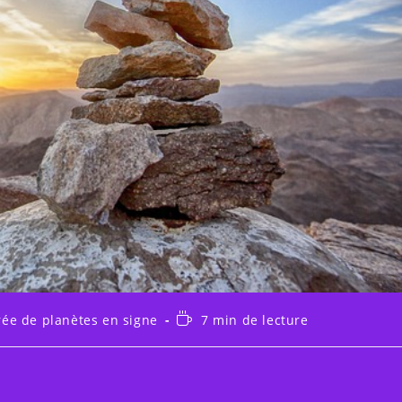
Temps
rée de planètes en signe
7 min de lecture
y:
de
lecture :