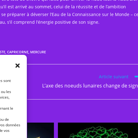
u’il est arrivé au sommet, celui de la réussite et de l’ambition
 et se préparer à déverser l’Eau de la Connaissance sur le Monde – c
au, s’il comprend l’énergie positive de son signe.
STE
,
CAPRICORNE
,
MERCURE
Article suivant
es sont
L’axe des noeuds lunaires change de sig
 ou les
vices,
rnant le
 ou de
 vos données
de vos