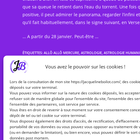
que sa queue le retient dans l’eau du torrent. Une fois q
positive, il peut admirer le panorama, regarder l’infini
qu’il fait habituellement, dans le signe suivant, en Verse
… A partir du 28 janvier. Peut-être …
ÉTIQUETTES
:
ALLÔ ALLÔ MERCURE
,
ASTROLOGIE
,
ASTROLOGIE HUMANI
Vous avez le pouvoir sur les cookies !
Read
Article précédent
Lors de la consultation de mon site https://jacquelineboilot.com/, des cooki
more
Mars rétrograde en cancer le 6 janvier 2025
déposés sur votre terminal.
articles
Vous pouvez vous informer sur la nature des cookies déposés, les accepter
refuser soit de manière globale pour l’ensemble du site, l’ensemble des ser
l’ensemble des partenaires, soit service par service.
Vous êtes en droit de revenir à tout moment sur votre consentement conce
VOUS DEVRIEZ ÉGALEMENT AIMER
dépôt de tel ou tel cookie sur votre terminal.
Vous disposez également des droits d’accès, de rectification, d’effacement
portabilité de vos données ou vous pouvez vous opposer au traitement de
(ou en demander la limitation), ou bien encore, vous pouvez définir le sort 
données post mortem.