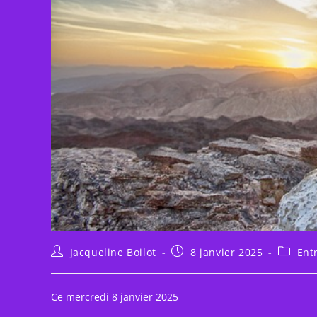
Auteur/autrice
Publication
Post
Jacqueline Boilot
8 janvier 2025
Ent
de
publiée :
categor
la
publication :
Ce mercredi 8 janvier 2025