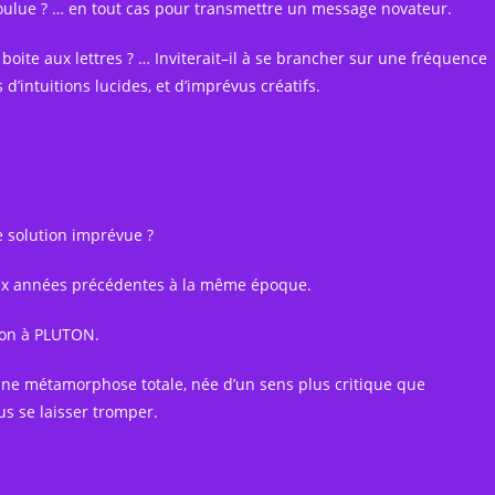
oulue ? … en tout cas pour transmettre un message novateur.
oite aux lettres ? … Inviterait–il à se brancher sur une fréquence
d’intuitions lucides, et d’imprévus créatifs.
e solution imprévue ?
 deux années précédentes à la même époque.
tion à PLUTON.
r une métamorphose totale, née d’un sens plus critique que
us se laisser tromper.