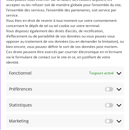
accepter ou les refuser soit de manière globale pour l’ensemble du site,
ALLÔ ALLÔ MERCURE
ASPECT
ASPECTS
l’ensemble des services, l’ensemble des partenaires, soit service par
service.
ASTROLOGIE
ASTROLOGIE HUMANISTE
Vous êtes en droit de revenir à tout moment sur votre consentement
concernant le dépôt de tel ou tel cookie sur votre terminal.
ASTROLOGIE MONDIALE
ASTÉROÏDES
BALANCE
Vous disposez également des droits d’accès, de rectification,
d’effacement ou de portabilité de vos données ou vous pouvez vous
BÉLIER
CANCER
CAPRICORNE
CARRÉ
opposer au traitement de vos données (ou en demander la limitation), ou
bien encore, vous pouvez définir le sort de vos données post mortem.
CONJONCTION
ENTRÉE DE PLANÈTE EN SIGNE
Ces droits peuvent être exercés par courrier électronique en m'écrivant
via le formulaire de contact sur le site et ce, en justifiant de votre
FORMATION
GÉMEAUX
JUNON
JUPITER
LION
identité.
LUNAISON
MARCHE DIRECTE
MARS
MERCURE
Fonctionnel
Toujours activé
NEPTUNE
NOEUD NORD
NOUVELLE LUNE
Préférences
OPPOSITION
PLEINE LUNE
PLUTON
POISSONS
RÉTROGRADATION
RÉTROGRADE
SAGITTAIRE
Statistiques
SATURNE
SCORPION
SEXTILE
SOLEIL
Marketing
SÉMINAIRE
TAUREAU
TRANSITS
URANUS