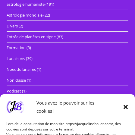
astrologie humaniste
(191)
Astrologie mondiale
(22)
Divers
(2)
Entrée de planètes en signe
(83)
Formation
(3)
Lunaisons
(39)
Noeuds lunaires
(1)
Non classé
(1)
Podcast
(1)
Rétrogradations et marches directes
(29)
Vous avez le pouvoir sur les
cookies !
Séminaires
(5)
Lors de la consultation de mon site https://jacquelineboilot.com/, des
cookies sont déposés sur votre terminal.
Étiquettes
Vous pouvez vous informer sur la nature des cookies déposés, les