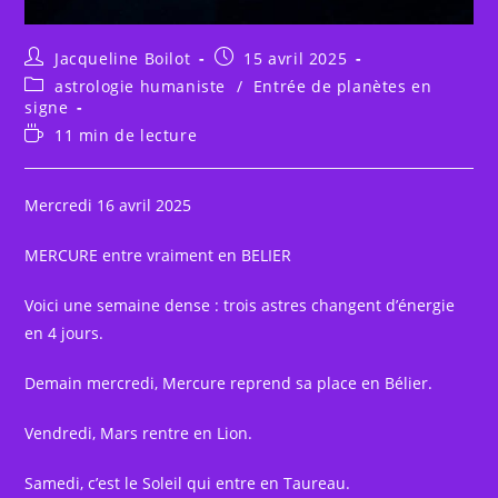
Auteur/autrice
Publication
Jacqueline Boilot
15 avril 2025
de
publiée :
Post
astrologie humaniste
/
Entrée de planètes en
la
category:
signe
publication :
Temps
11 min de lecture
de
lecture :
Mercredi 16 avril 2025
MERCURE entre vraiment en BELIER
Voici une semaine dense : trois astres changent d’énergie
en 4 jours.
Demain mercredi, Mercure reprend sa place en Bélier.
Vendredi, Mars rentre en Lion.
Samedi, c’est le Soleil qui entre en Taureau.