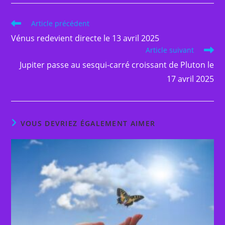
Read
Article précédent
more
Vénus redevient directe le 13 avril 2025
articles
Article suivant
Jupiter passe au sesqui-carré croissant de Pluton le
17 avril 2025
VOUS DEVRIEZ ÉGALEMENT AIMER