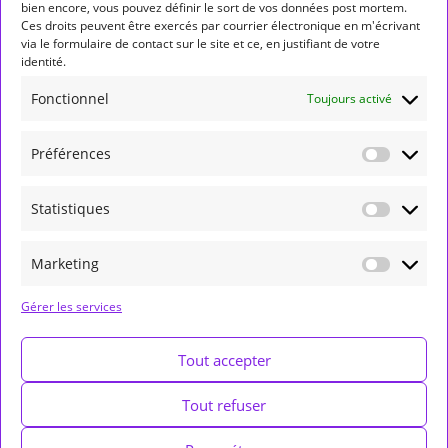
bien encore, vous pouvez définir le sort de vos données post mortem.
CONJONCTION
ENTRÉE DE PLANÈTE EN SIGNE
Ces droits peuvent être exercés par courrier électronique en m'écrivant
via le formulaire de contact sur le site et ce, en justifiant de votre
FORMATION
GÉMEAUX
JUNON
JUPITER
LION
identité.
LUNAISON
MARCHE DIRECTE
MARS
MERCURE
Fonctionnel
Toujours activé
NEPTUNE
NOEUD NORD
NOUVELLE LUNE
Préférences
OPPOSITION
PLEINE LUNE
PLUTON
POISSONS
RÉTROGRADATION
RÉTROGRADE
SAGITTAIRE
Statistiques
SATURNE
SCORPION
SEXTILE
SOLEIL
Marketing
SÉMINAIRE
TAUREAU
TRANSITS
URANUS
VERSEAU
VESTA
VIERGE
VÉNUS
Gérer les services
Tout accepter
Tout refuser
Contact
Mentions légales
CGU
CGV