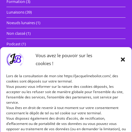
Formation
(3)
Lunaisons
(39)
Noeuds lunaires
(1)
Non classé
(1)
Podcast
(1)
Rétrogradations et marches directes
(29)
Vous avez le pouvoir sur les
cookies !
Séminaires
(5)
Lors de la consultation de mon site https://jacquelineboilot.com/, des
cookies sont déposés sur votre terminal.
Étiquettes
Vous pouvez vous informer sur la nature des cookies déposés, les
accepter ou les refuser soit de manière globale pour l’ensemble du site,
ALLÔ ALLÔ MERCURE
ASPECT
ASPECTS
l’ensemble des services, l’ensemble des partenaires, soit service par
service.
ASTROLOGIE
ASTROLOGIE HUMANISTE
Vous êtes en droit de revenir à tout moment sur votre consentement
concernant le dépôt de tel ou tel cookie sur votre terminal.
ASTROLOGIE MONDIALE
ASTÉROÏDES
BALANCE
Vous disposez également des droits d’accès, de rectification,
d’effacement ou de portabilité de vos données ou vous pouvez vous
BÉLIER
CANCER
CAPRICORNE
CARRÉ
opposer au traitement de vos données (ou en demander la limitation), ou