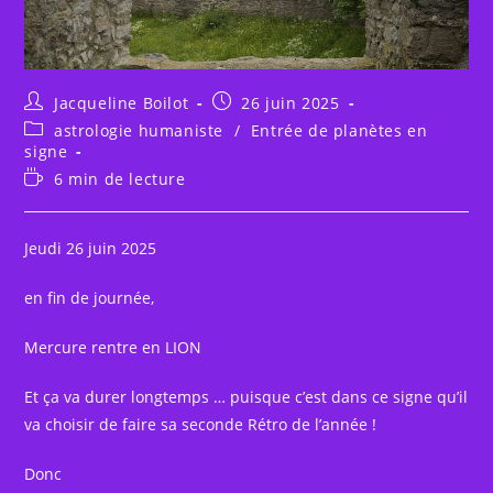
Auteur/autrice
Publication
Jacqueline Boilot
26 juin 2025
de
publiée :
Post
astrologie humaniste
/
Entrée de planètes en
la
category:
signe
publication :
Temps
6 min de lecture
de
lecture :
Jeudi 26 juin 2025
en fin de journée,
Mercure rentre en LION
Et ça va durer longtemps … puisque c’est dans ce signe qu’il
va choisir de faire sa seconde Rétro de l’année !
Donc