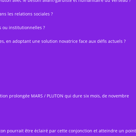
luton avec le besoin avant-gardiste et humanitaire du Verseau ?
 les relations sociales ?
 ou institutionnelles ?
s, en adoptant une solution novatrice face aux défis actuels ?
osition prolongée MARS / PLUTON qui dure six mois, de novembre
uton pourrait être éclairé par cette conjonction et atteindre un point