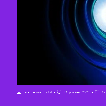
Auteur/autrice
Publication
Post
Jacqueline Boilot
21 janvier 2025
As
de
publiée :
catego
la
publication :