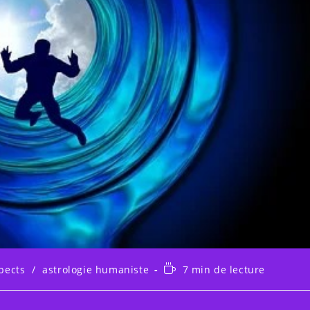
Temps
pects
/
astrologie humaniste
7 min de lecture
ry:
de
lecture :