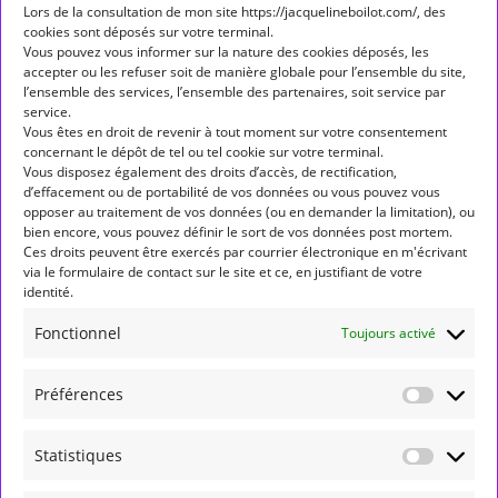
Lors de la consultation de mon site https://jacquelineboilot.com/, des
cookies sont déposés sur votre terminal.
Étiquettes
Vous pouvez vous informer sur la nature des cookies déposés, les
accepter ou les refuser soit de manière globale pour l’ensemble du site,
ALLÔ ALLÔ MERCURE
ASPECT
ASPECTS
l’ensemble des services, l’ensemble des partenaires, soit service par
service.
ASTROLOGIE
ASTROLOGIE HUMANISTE
Vous êtes en droit de revenir à tout moment sur votre consentement
concernant le dépôt de tel ou tel cookie sur votre terminal.
ASTROLOGIE MONDIALE
ASTÉROÏDES
BALANCE
Vous disposez également des droits d’accès, de rectification,
d’effacement ou de portabilité de vos données ou vous pouvez vous
BÉLIER
CANCER
CAPRICORNE
CARRÉ
opposer au traitement de vos données (ou en demander la limitation), ou
bien encore, vous pouvez définir le sort de vos données post mortem.
CONJONCTION
ENTRÉE DE PLANÈTE EN SIGNE
Ces droits peuvent être exercés par courrier électronique en m'écrivant
via le formulaire de contact sur le site et ce, en justifiant de votre
FORMATION
GÉMEAUX
JUNON
JUPITER
LION
identité.
LUNAISON
MARCHE DIRECTE
MARS
MERCURE
Fonctionnel
Toujours activé
NEPTUNE
NOEUD NORD
NOUVELLE LUNE
Préférences
OPPOSITION
PLEINE LUNE
PLUTON
POISSONS
RÉTROGRADATION
RÉTROGRADE
SAGITTAIRE
Statistiques
SATURNE
SCORPION
SEXTILE
SOLEIL