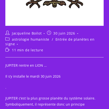
Auteur/autrice
Publication
Jacqueline Boilot
30 juin 2026
de
publiée :
Post
astrologie humaniste
/
Entrée de planètes en
la
category:
signe
publication :
Temps
11 min de lecture
de
lecture :
JUPITER rentre en LION …
Il s’y installe le mardi 30 juin 2026
.
JUPITER c’est la plus grosse planète du système solaire.
Symboliquement, il représente donc un principe