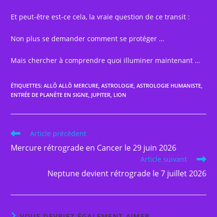
Et peut-être est-ce cela, la vraie question de ce transit :
Non plus se demander comment se protéger …
Mais chercher à comprendre quoi illuminer maintenant …
ÉTIQUETTES
:
ALLÔ ALLÔ MERCURE
,
ASTROLOGIE
,
ASTROLOGIE HUMANISTE
,
ENTRÉE DE PLANÈTE EN SIGNE
,
JUPITER
,
LION
Read
Article précédent
more
Mercure rétrograde en Cancer le 29 juin 2026
articles
Article suivant
Neptune devient rétrograde le 7 juillet 2026
VOUS DEVRIEZ ÉGALEMENT AIMER