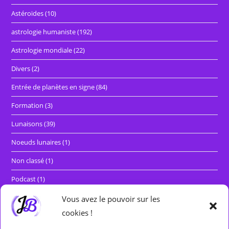
Astéroïdes
(10)
astrologie humaniste
(192)
Astrologie mondiale
(22)
Divers
(2)
Entrée de planètes en signe
(84)
Formation
(3)
Lunaisons
(39)
Noeuds lunaires
(1)
Non classé
(1)
Podcast
(1)
Rétrogradations et marches directes
(29)
Vous avez le pouvoir sur les
cookies !
Séminaires
(5)